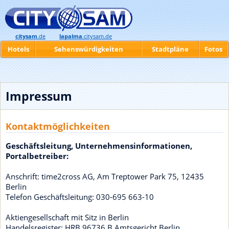
citysam
.de
lapalma
.citysam.de
Hotels
Sehenswürdigkeiten
Stadtpläne
Fotos
Impressum
Kontaktmöglichkeiten
Geschäftsleitung, Unternehmensinformationen,
Portalbetreiber:
Anschrift: time2cross AG, Am Treptower Park 75, 12435
Berlin
Telefon Geschäftsleitung: 030-695 663-10
Aktiengesellschaft mit Sitz in Berlin
Handelsregister: HRB 96736 B Amtsgericht Berlin